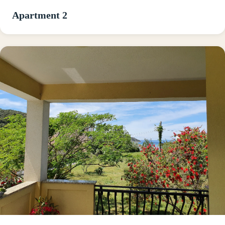
Apartment 2
Read about Apartment 1