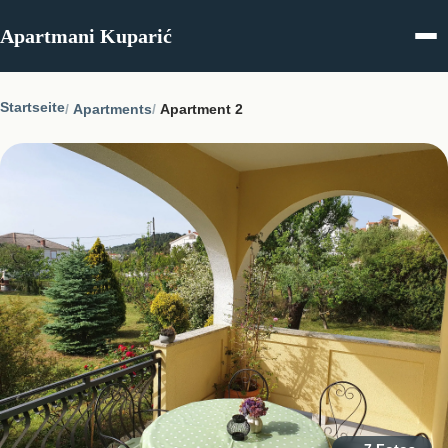
Skip to content
Apartmani Kuparić
Startseite
Apartments
Apartment 2