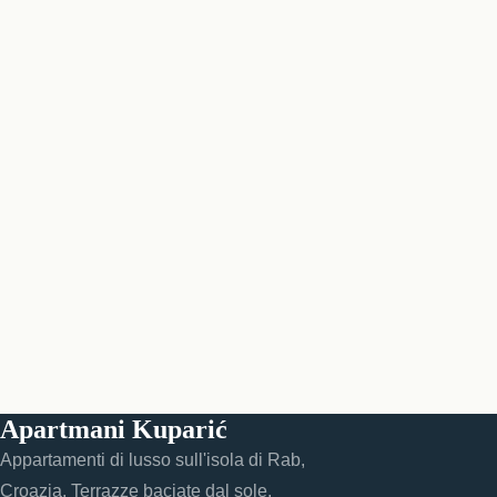
Apartmani Kuparić
Appartamenti di lusso sull'isola di Rab,
Croazia. Terrazze baciate dal sole,